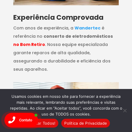
​Experiência Comprovada
Com anos de experiência, a
Wandertec
é
referência no
conserto de eletrodomésticos
no Bom Retiro
. Nossa equipe especializada
garante reparos de alta qualidade,
assegurando a durabilidade e eficiência dos
seus aparelhos.
Usamos cookies em nosso site para fornecer a experiência
mais relevante, lembrando suas preferências e visitas
repetidas. Ao clicar em “Aceitar todos”, você concorda com o
uso de TODOS os cookies.
Contato
Aceitar Todos!
Política de Privacidade