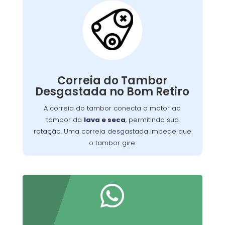
Correia do Tambor
Desgastada:
conecta o motor ao
correia do tambor
A
, permitindo seu
máquina de lavar
tambor da
giro. Com o tempo, pode se desgastar, perder
tensão ou quebrar, resultando em um tambor
Correia do Tambor
que não gira, ruídos estranhos ou ciclos
Desgastada no Bom Retiro
Substituir a correia desgastada é
incompletos.
essencial para o funcionamento eficiente da
A correia do tambor conecta o motor ao
. Verifique periodicamente e consulte
máquina
tambor da
lava e seca
, permitindo sua
um técnico para a troca adequada, garantindo
rotação. Uma correia desgastada impede que
maior durabilidade do equipamento
o tambor gire.
