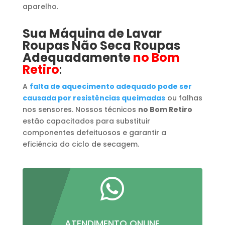
aparelho.
Sua Máquina de Lavar
Roupas
​ Não Seca Roupas
Adequadamente
no Bom
Retiro
:
A
falta de aquecimento adequado pode ser
causada por resistências queimadas
ou falhas
nos sensores. Nossos técnicos
no Bom Retiro
estão capacitados para substituir
componentes defeituosos e garantir a
eficiência do ciclo de secagem.

ATENDIMENTO ONLINE