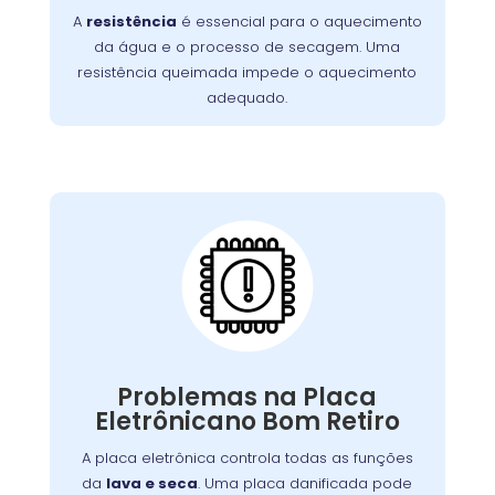
A
resistência
é essencial para o aquecimento
incluem ciclos de lavagem mais longos e
da água e o processo de secagem. Uma
. É essencial
roupas que saem frias da máquina
resistência queimada impede o aquecimento
substituir a resistência queimada para
adequado.
restaurar o desempenho da lavadora e
garantir uma limpeza eficaz.
Placa Eletrônica
Queimada:
máquina
é o cérebro da
placa eletrônica
A
, controlando todas as suas funções.
de lavar
Quando queimada, a máquina pode
apresentar problemas como ciclos
Problemas na Placa
interrompidos, falha nos comandos ou não
Eletrônicano Bom Retiro
Causas comuns incluem picos de tensão e
ligar.
. A substituição da placa deve ser
desgaste
A placa eletrônica controla todas as funções
feita por um técnico especializado para
da
lava e seca
. Uma placa danificada pode