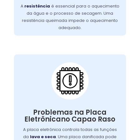
A
resistência
é essencial para o aquecimento
incluem ciclos de lavagem mais longos e
da água e o processo de secagem. Uma
. É essencial
roupas que saem frias da máquina
resistência queimada impede o aquecimento
substituir a resistência queimada para
adequado.
restaurar o desempenho da lavadora e
garantir uma limpeza eficaz.
Placa Eletrônica
Queimada:
máquina
é o cérebro da
placa eletrônica
A
, controlando todas as suas funções.
de lavar
Quando queimada, a máquina pode
apresentar problemas como ciclos
Problemas na Placa
interrompidos, falha nos comandos ou não
Eletrônicano Capao Raso
Causas comuns incluem picos de tensão e
ligar.
. A substituição da placa deve ser
desgaste
A placa eletrônica controla todas as funções
feita por um técnico especializado para
da
lava e seca
. Uma placa danificada pode