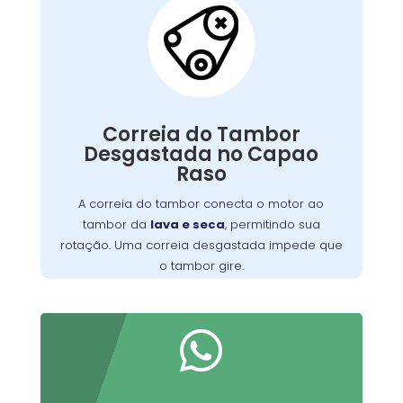
Correia do Tambor
Desgastada:
conecta o motor ao
correia do tambor
A
, permitindo seu
máquina de lavar
tambor da
giro. Com o tempo, pode se desgastar, perder
Correia do Tambor
tensão ou quebrar, resultando em um tambor
Desgastada no Capao
que não gira, ruídos estranhos ou ciclos
Raso
Substituir a correia desgastada é
incompletos.
essencial para o funcionamento eficiente da
A correia do tambor conecta o motor ao
. Verifique periodicamente e consulte
máquina
tambor da
lava e seca
, permitindo sua
um técnico para a troca adequada, garantindo
rotação. Uma correia desgastada impede que
maior durabilidade do equipamento
o tambor gire.
