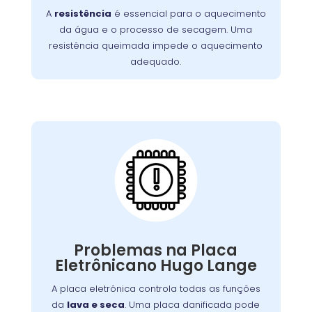
A
resistência
é essencial para o aquecimento
incluem ciclos de lavagem mais longos e
da água e o processo de secagem. Uma
. É essencial
roupas que saem frias da máquina
resistência queimada impede o aquecimento
substituir a resistência queimada para
adequado.
restaurar o desempenho da lavadora e
garantir uma limpeza eficaz.
Placa Eletrônica
Queimada:
máquina
é o cérebro da
placa eletrônica
A
, controlando todas as suas funções.
de lavar
Quando queimada, a máquina pode
apresentar problemas como ciclos
Problemas na Placa
interrompidos, falha nos comandos ou não
Eletrônicano Hugo Lange
Causas comuns incluem picos de tensão e
ligar.
. A substituição da placa deve ser
desgaste
A placa eletrônica controla todas as funções
feita por um técnico especializado para
da
lava e seca
. Uma placa danificada pode