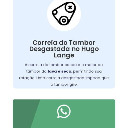
Correia do Tambor
Desgastada:
conecta o motor ao
correia do tambor
A
, permitindo seu
máquina de lavar
tambor da
giro. Com o tempo, pode se desgastar, perder
Correia do Tambor
tensão ou quebrar, resultando em um tambor
Desgastada no Hugo
que não gira, ruídos estranhos ou ciclos
Lange
Substituir a correia desgastada é
incompletos.
essencial para o funcionamento eficiente da
A correia do tambor conecta o motor ao
. Verifique periodicamente e consulte
máquina
tambor da
lava e seca
, permitindo sua
um técnico para a troca adequada, garantindo
rotação. Uma correia desgastada impede que
maior durabilidade do equipamento
o tambor gire.
