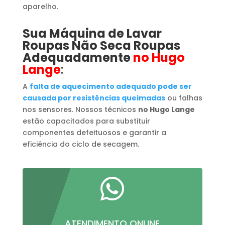
aparelho.
Sua Máquina de Lavar
Roupas
​ Não Seca Roupas
Adequadamente
no Hugo
Lange
:
A
falta de aquecimento adequado pode ser
causada por resistências queimadas
ou falhas
nos sensores. Nossos técnicos
no Hugo Lange
estão capacitados para substituir
componentes defeituosos e garantir a
eficiência do ciclo de secagem.

ATENDIMENTO ONLINE