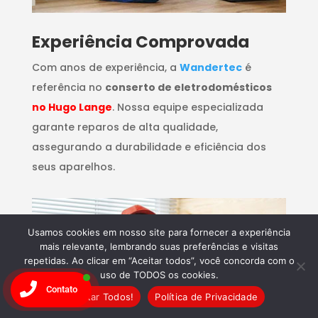
​Experiência Comprovada
Com anos de experiência, a
Wandertec
é
referência no
conserto de eletrodomésticos
no Hugo Lange
. Nossa equipe especializada
garante reparos de alta qualidade,
assegurando a durabilidade e eficiência dos
seus aparelhos.
Usamos cookies em nosso site para fornecer a experiência
mais relevante, lembrando suas preferências e visitas
repetidas. Ao clicar em “Aceitar todos”, você concorda com o
uso de TODOS os cookies.
Contato
Aceitar Todos!
Política de Privacidade