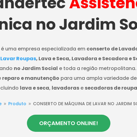
ndertec
Assistên
nica no Jardim So
é uma empresa especializada em
conserto de Lavad
 Lavar Roupas
, Lava e Seca, Lavadora e Secadora e 
uando
no Jardim Social
e toda a região metropolitana
e
reparo e manutenção
para uma ampla variedade de 
ncluindo
lava e seca
,
lavadoras
e
secadoras de roupa
e
Produto
CONSERTO DE MÁQUINA DE LAVAR NO JARDIM S
9
9
ORÇAMENTO ONLINE!