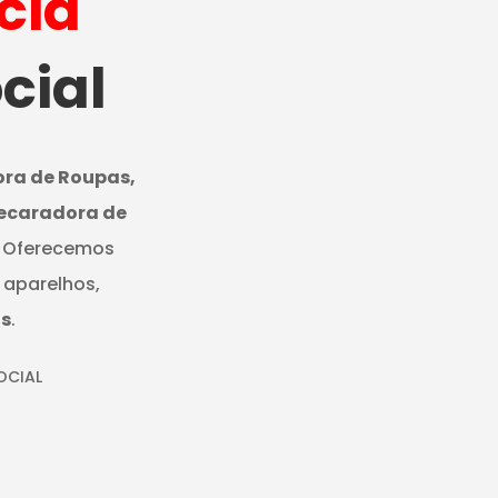
cia
cial
ora de Roupas,
Secaradora de
. Oferecemos
aparelhos,
s
.
OCIAL