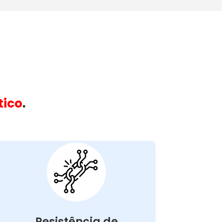
tico
.
Máquina Com
Resistência
Queimada:
máquina
na
resistência queimada
A
pode causar problemas como
de lavar
a água não aquecer adequadamente,
resultando em roupas mal lavadas. Esse
Resistência de