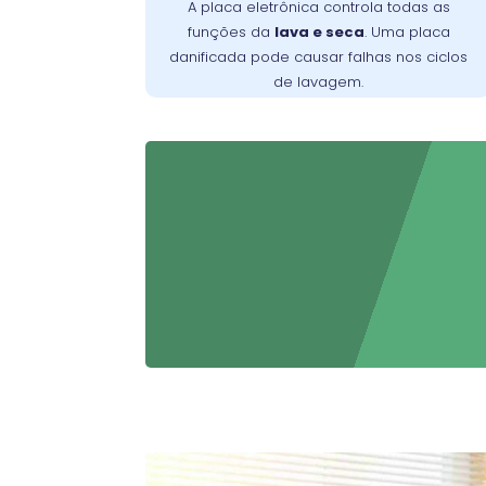
substituição da placa deve ser feita por
A placa eletrônica controla todas as
um técnico especializado para garantir o
funções da
lava e seca
. Uma placa
retorno ao funcionamento normal e
danificada pode causar falhas nos ciclos
evitar danos adicionais.
de lavagem.