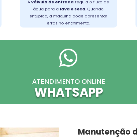
A
válvula de entrada
regula o fluxo de
. Limpe a válvula regularmente
tambor
água para a
lava e seca
. Quando
para evitar acúmulo de detritos e
entupida, a máquina pode apresentar
mantenha o desempenho ideal da
erros no enchimento.
máquina.

ATENDIMENTO ONLINE
WHATSAPP
Manutenção d