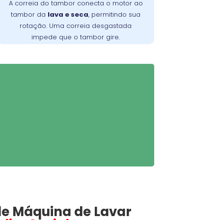
A correia do tambor conecta o motor ao
. Verifique periodicamente e
da máquina
tambor da
lava e seca
, permitindo sua
consulte um técnico para a troca
rotação. Uma correia desgastada
adequada, garantindo maior
impede que o tambor gire.
durabilidade do equipamento
e Máquina de Lavar