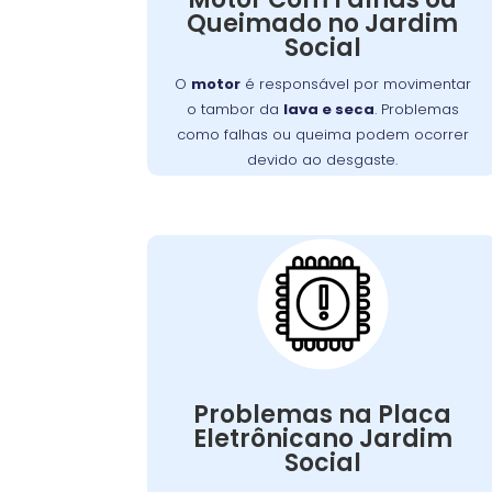
Queimado no Jardim
anormais, cheiro de queimado ou a
Social
. A
máquina não iniciar o ciclo
manutenção regular pode prevenir
O
motor
é responsável por movimentar
esses problemas, e um técnico
o tambor da
lava e seca
. Problemas
especializado deve ser consultado para
como falhas ou queima podem ocorrer
reparo ou substituição do motor
devido ao desgaste.
danificado.
Placa Eletrônica
Queimada:
é o cérebro da
placa eletrônica
A
, controlando todas as
máquina de lavar
suas funções. Quando queimada, a
máquina pode apresentar problemas
Problemas na Placa
como ciclos interrompidos, falha nos
Eletrônicano Jardim
Causas comuns
comandos ou não ligar.
Social
. A
incluem picos de tensão e desgaste