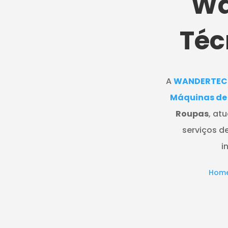
Wa
Téc
A
WANDERTEC
Máquinas de
Roupas
, at
serviços d
i
Hom