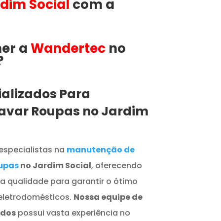
dim Social
com a
her a
Wandertec
no
?
ializados Para
avar Roupas no Jardim
especialistas na
manutenção de
upas
no Jardim Social
, oferecendo
ta qualidade para garantir o ótimo
eletrodomésticos.
Nossa equipe de
ados
possui vasta experiência no