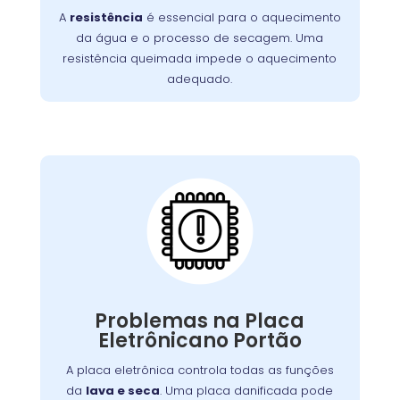
A
resistência
é essencial para o aquecimento
incluem ciclos de lavagem mais longos e
da água e o processo de secagem. Uma
. É essencial
roupas que saem frias da máquina
resistência queimada impede o aquecimento
substituir a resistência queimada para
adequado.
restaurar o desempenho da lavadora e
garantir uma limpeza eficaz.
Placa Eletrônica
Queimada:
máquina
é o cérebro da
placa eletrônica
A
, controlando todas as suas funções.
de lavar
Quando queimada, a máquina pode
apresentar problemas como ciclos
Problemas na Placa
interrompidos, falha nos comandos ou não
Eletrônicano Portão
Causas comuns incluem picos de tensão e
ligar.
. A substituição da placa deve ser
desgaste
A placa eletrônica controla todas as funções
feita por um técnico especializado para
da
lava e seca
. Uma placa danificada pode