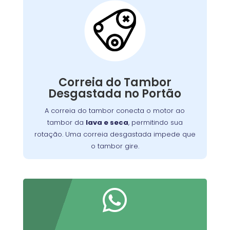
Correia do Tambor
Desgastada:
conecta o motor ao
correia do tambor
A
, permitindo seu
máquina de lavar
tambor da
giro. Com o tempo, pode se desgastar, perder
tensão ou quebrar, resultando em um tambor
Correia do Tambor
que não gira, ruídos estranhos ou ciclos
Desgastada no Portão
Substituir a correia desgastada é
incompletos.
essencial para o funcionamento eficiente da
A correia do tambor conecta o motor ao
. Verifique periodicamente e consulte
máquina
tambor da
lava e seca
, permitindo sua
um técnico para a troca adequada, garantindo
rotação. Uma correia desgastada impede que
maior durabilidade do equipamento
o tambor gire.
