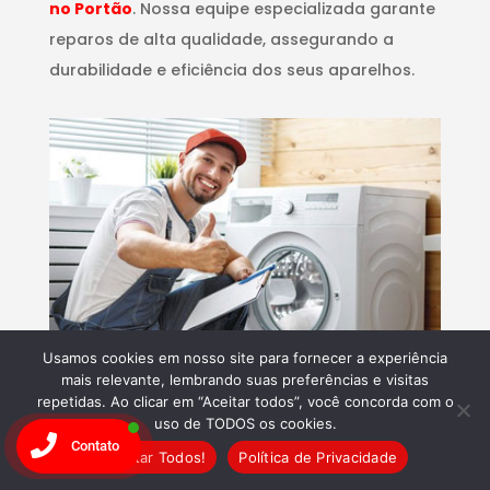
no Portão
. Nossa equipe especializada garante
reparos de alta qualidade, assegurando a
durabilidade e eficiência dos seus aparelhos.
Usamos cookies em nosso site para fornecer a experiência
mais relevante, lembrando suas preferências e visitas
Inovação Contínua
repetidas. Ao clicar em “Aceitar todos”, você concorda com o
uso de TODOS os cookies.
Comprometidos com a
inovação
, utilizamos as
Contato
Aceitar Todos!
Política de Privacidade
mais recentes tecnologias para diagnosticar e