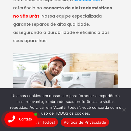
referência no
conserto de eletrodomésticos
no São Brás
. Nossa equipe especializada
garante reparos de alta qualidade,
assegurando a durabilidade e eficiência dos
seus aparelhos.
Usamos cookies em nosso site para fornecer a experiência
mais relevante, lembrando suas preferências e visitas
repetidas. Ao clicar em “Aceitar todos”, você concorda com o
uso de TODOS os cookies.
Contato
Aceitar Todos!
Política de Privacidade
Inovação Contínua