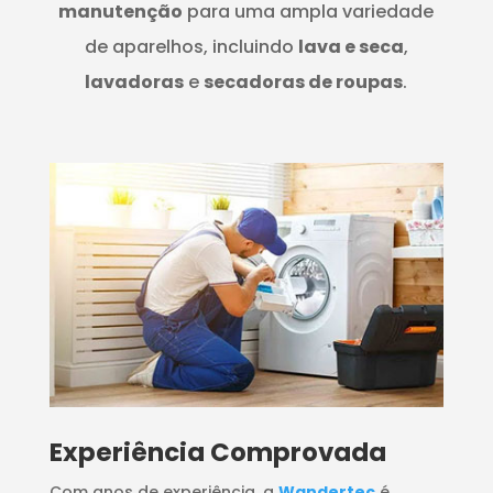
manutenção
para uma ampla variedade
de aparelhos, incluindo
lava e seca
,
lavadoras
e
secadoras de roupas
.
​Experiência Comprovada
Com anos de experiência, a
Wandertec
é