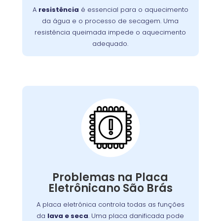
A
resistência
é essencial para o aquecimento
incluem ciclos de lavagem mais longos e
da água e o processo de secagem. Uma
. É essencial
roupas que saem frias da máquina
resistência queimada impede o aquecimento
substituir a resistência queimada para
adequado.
restaurar o desempenho da lavadora e
garantir uma limpeza eficaz.
Placa Eletrônica
Queimada:
máquina
é o cérebro da
placa eletrônica
A
, controlando todas as suas funções.
de lavar
Quando queimada, a máquina pode
apresentar problemas como ciclos
Problemas na Placa
interrompidos, falha nos comandos ou não
Eletrônicano São Brás
Causas comuns incluem picos de tensão e
ligar.
. A substituição da placa deve ser
desgaste
A placa eletrônica controla todas as funções
feita por um técnico especializado para
da
lava e seca
. Uma placa danificada pode