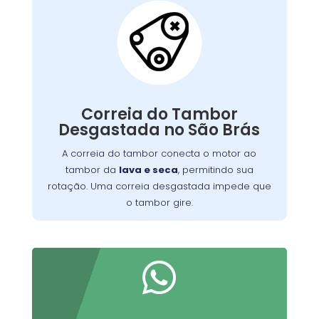
Correia do Tambor
Desgastada:
conecta o motor ao
correia do tambor
A
, permitindo seu
máquina de lavar
tambor da
giro. Com o tempo, pode se desgastar, perder
tensão ou quebrar, resultando em um tambor
Correia do Tambor
que não gira, ruídos estranhos ou ciclos
Desgastada no São Brás
Substituir a correia desgastada é
incompletos.
essencial para o funcionamento eficiente da
A correia do tambor conecta o motor ao
. Verifique periodicamente e consulte
máquina
tambor da
lava e seca
, permitindo sua
um técnico para a troca adequada, garantindo
rotação. Uma correia desgastada impede que
maior durabilidade do equipamento
o tambor gire.
