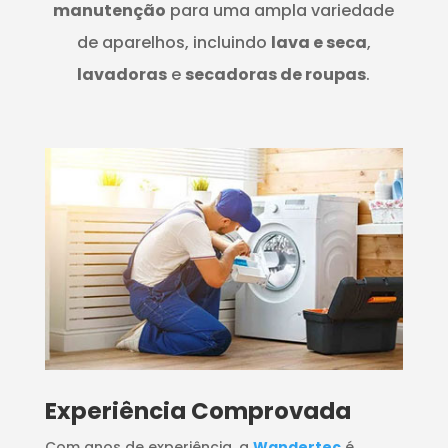
manutenção
para uma ampla variedade
de aparelhos, incluindo
lava e seca
,
lavadoras
e
secadoras de roupas
.
​Experiência Comprovada
Com anos de experiência, a
Wandertec
é