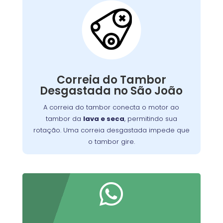
Correia do Tambor
Desgastada:
conecta o motor ao
correia do tambor
A
, permitindo seu
máquina de lavar
tambor da
giro. Com o tempo, pode se desgastar, perder
tensão ou quebrar, resultando em um tambor
Correia do Tambor
que não gira, ruídos estranhos ou ciclos
Desgastada no São João
Substituir a correia desgastada é
incompletos.
essencial para o funcionamento eficiente da
A correia do tambor conecta o motor ao
. Verifique periodicamente e consulte
máquina
tambor da
lava e seca
, permitindo sua
um técnico para a troca adequada, garantindo
rotação. Uma correia desgastada impede que
maior durabilidade do equipamento
o tambor gire.
