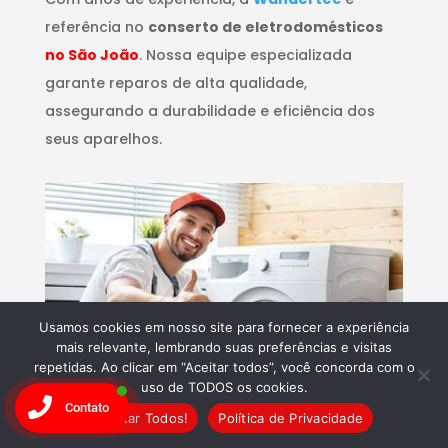
referência no
conserto de eletrodomésticos
no São João
. Nossa equipe especializada
garante reparos de alta qualidade,
assegurando a durabilidade e eficiência dos
seus aparelhos.
Usamos cookies em nosso site para fornecer a experiência
mais relevante, lembrando suas preferências e visitas
repetidas. Ao clicar em “Aceitar todos”, você concorda com o
uso de TODOS os cookies.
Contato
Aceitar Todos!
Política de Privacidade
Inovação Contínua