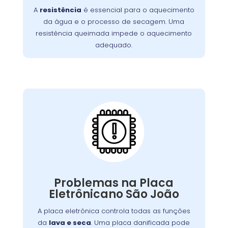
A
resistência
é essencial para o aquecimento
incluem ciclos de lavagem mais longos e
da água e o processo de secagem. Uma
. É essencial
roupas que saem frias da máquina
resistência queimada impede o aquecimento
substituir a resistência queimada para
adequado.
restaurar o desempenho da lavadora e
garantir uma limpeza eficaz.
Placa Eletrônica
Queimada:
máquina
é o cérebro da
placa eletrônica
A
, controlando todas as suas funções.
de lavar
Quando queimada, a máquina pode
apresentar problemas como ciclos
Problemas na Placa
interrompidos, falha nos comandos ou não
Eletrônicano São João
Causas comuns incluem picos de tensão e
ligar.
. A substituição da placa deve ser
desgaste
A placa eletrônica controla todas as funções
feita por um técnico especializado para
da
lava e seca
. Uma placa danificada pode