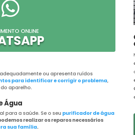

IMENTO ONLINE
ATSAPP
 adequadamente ou apresenta ruídos
tos para identificar e corrigir o problema
,
 do aparelho.
de Água
al para a saúde. Se o seu
purificador de água
podemos realizar os reparos necessários
ra sua família
.