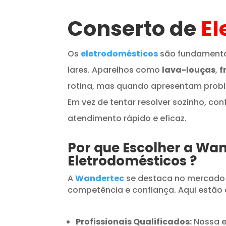
Conserto de
El
Os
eletrodomésticos
são fundamenta
lares. Aparelhos como
lava-louças
,
f
rotina, mas quando apresentam prob
Em vez de tentar resolver sozinho, con
atendimento rápido e eficaz.
Por que Escolher a Wa
Eletrodomésticos
?
A
Wandertec
se destaca no mercado
competência e confiança. Aqui estão 
Profissionais Qualificados:
Nossa e