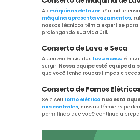
Conserto de Máquina de La
As
máquinas de lavar
são indispensá
máquina apresenta vazamentos
, r
nossos técnicos têm a expertise para 
prolongando sua vida útil.
Conserto de Lava e Seca
A conveniência das
lava e seca
é inc
surgir.
Nossa equipe está equipada 
que você tenha roupas limpas e seca
Conserto de Fornos Elétrico
Se o seu
forno elétrico
não está aqu
nos controles
, nossos técnicos podem
permitindo que você continue a prepar