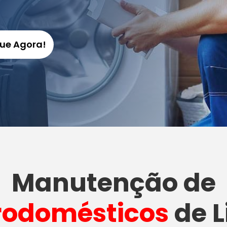
gue Agora!
Manutenção
de
rodomésticos
de L