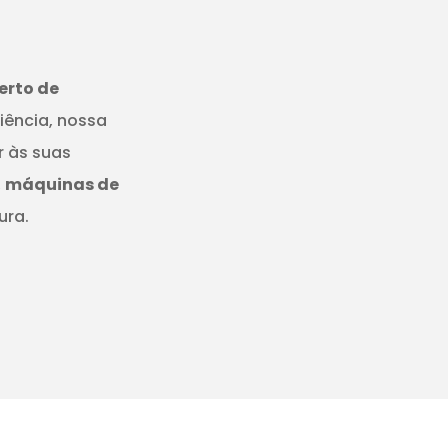
erto de
iência, nossa
r às suas
,
máquinas de
ura.