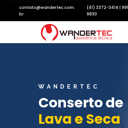
contato@wandertec.com.
(41) 3372-3414
|
99
br
9830
WANDERTEC
Conserto de
Lava e Seca