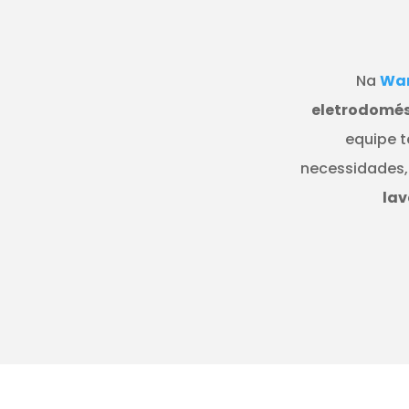
Na
Wan
eletrodomés
equipe t
necessidades,
lav