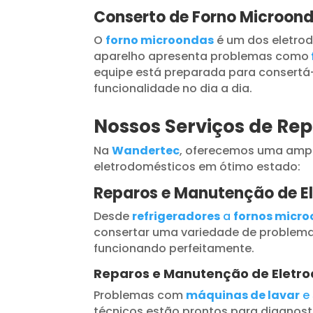
Conserto de Forno Microon
O
forno microondas
é um dos eletrod
aparelho apresenta problemas como
equipe está preparada para consertá-
funcionalidade no dia a dia.
Nossos Serviços de Re
Na
Wandertec
, oferecemos uma ampl
eletrodomésticos em ótimo estado:
Reparos e Manutenção de E
Desde
refrigeradores
a
fornos micr
consertar uma variedade de problema
funcionando perfeitamente.
Reparos e Manutenção de Eletr
Problemas com
máquinas de lavar
e
técnicos estão prontos para diagnosti