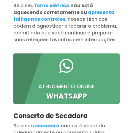
Se o seu
forno elétrico
não está
aquecendo corretamente ou
apresenta
falhas nos controles
, nossos técnicos
podem diagnosticar e reparar o problema,
permitindo que você continue a preparar
suas refeições favoritas sem interrupções.

ATENDIMENTO ONLINE
WHATSAPP
Conserto de Secadora
Se a sua
secadora
não está secando
adequadamente ou apresenta ruídos