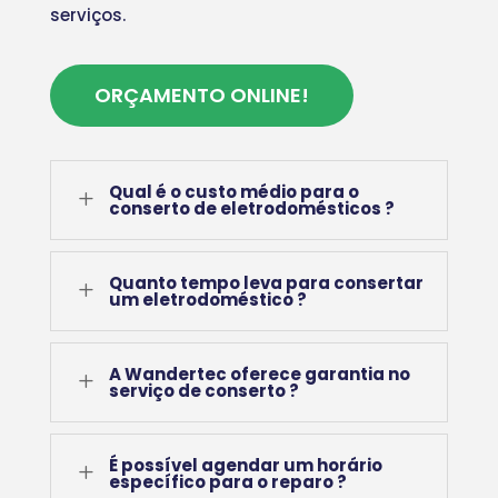
serviços.
ORÇAMENTO ONLINE!
Qual é o custo médio para o
L
conserto de eletrodomésticos ?
Quanto tempo leva para consertar
L
um eletrodoméstico ?
A Wandertec oferece garantia no
L
serviço de conserto ?
É possível agendar um horário
L
específico para o reparo ?