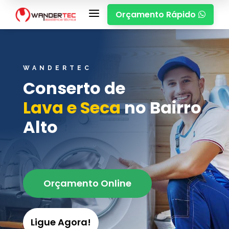
a
Orçamento Rápido

WANDERTEC
Conserto de
Lava e Seca
no Bairro
Alto
Orçamento Online
Ligue Agora!