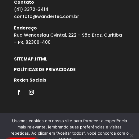
Contato
(41) 3372-3414
contato@wandertec.com.br
Endereço
Rua Wenceslau Cvintal, 222 – São Braz, Curitiba
– PR, 82300-400
SITEMAP.HTML
POLÍTICAS DE PRIVACIDADE
Redes Sociais
Usamos cookies em nosso site para fornecer a experiência
mais relevante, lembrando suas preferências e visitas
repetidas. Ao clicar em “Aceitar todos”, você concorda com o
Desenvolvido por Agência Microsenior | Websites e