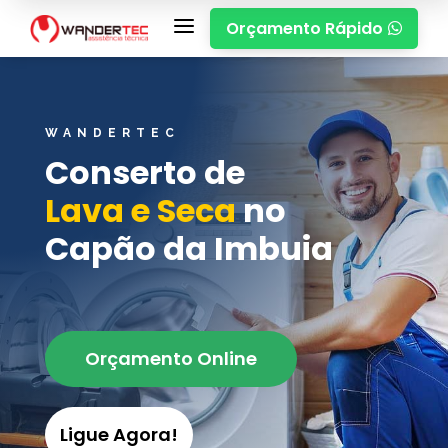
a
Orçamento Rápido

WANDERTEC
Conserto de
Lava e Seca
no
Capão da Imbuia
Orçamento Online
Ligue Agora!