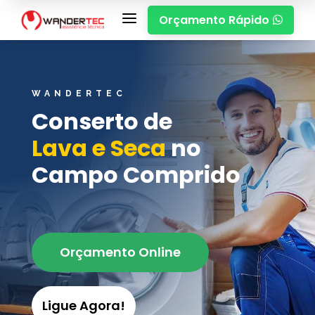
a
Orçamento Rápido

WANDERTEC
Conserto de
Lava e Seca
no
Campo Comprido
Orçamento Online
Ligue Agora!