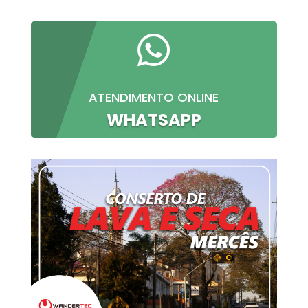

ATENDIMENTO ONLINE
WHATSAPP