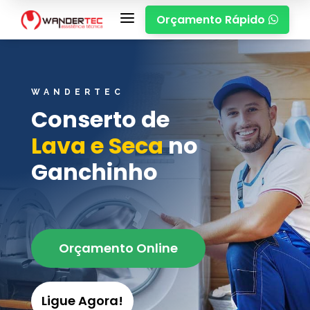
a
Orçamento Rápido

WANDERTEC
Conserto de
Lava e Seca
no
Ganchinho
Orçamento Online
Ligue Agora!