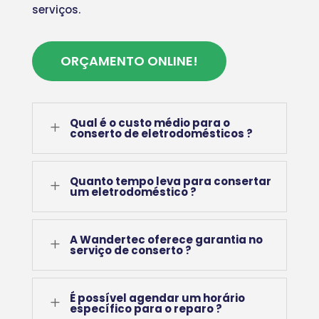
serviços.
ORÇAMENTO ONLINE!
Qual é o custo médio para o
L
conserto de eletrodomésticos ?
Quanto tempo leva para consertar
L
um eletrodoméstico ?
A Wandertec oferece garantia no
L
serviço de conserto ?
É possível agendar um horário
L
específico para o reparo ?