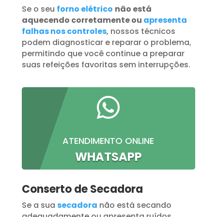
Se o seu
forno elétrico
não está
aquecendo corretamente ou
apresenta
falhas nos controles
, nossos técnicos
podem diagnosticar e reparar o problema,
permitindo que você continue a preparar
suas refeições favoritas sem interrupções.

ATENDIMENTO ONLINE
WHATSAPP
Conserto de Secadora
Se a sua
secadora
não está secando
adequadamente ou apresenta ruídos