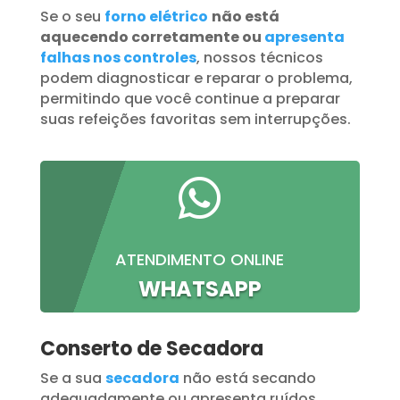
Se o seu
forno elétrico
não está
aquecendo corretamente ou
apresenta
falhas nos controles
, nossos técnicos
podem diagnosticar e reparar o problema,
permitindo que você continue a preparar
suas refeições favoritas sem interrupções.

ATENDIMENTO ONLINE
WHATSAPP
Conserto de Secadora
Se a sua
secadora
não está secando
adequadamente ou apresenta ruídos