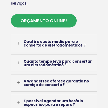
serviços.
ORÇAMENTO ONLINE!
Qual é o custo médio para o
L
conserto de eletrodomésticos ?
Quanto tempo leva para consertar
L
um eletrodoméstico ?
A Wandertec oferece garantia no
L
serviço de conserto ?
É possível agendar um horário
L
específico para o reparo ?