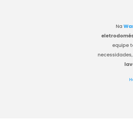
Na
Wan
eletrodomés
equipe t
necessidades,
lav
H