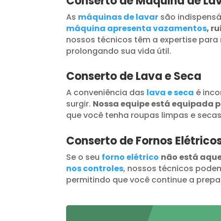
Conserto de Máquina de La
As
máquinas de lavar
são indispensá
máquina apresenta vazamentos
, r
nossos técnicos têm a expertise para 
prolongando sua vida útil.
Conserto de Lava e Seca
A conveniência das
lava e seca
é inc
surgir.
Nossa equipe está equipada 
que você tenha roupas limpas e seca
Conserto de Fornos Elétrico
Se o seu
forno elétrico
não está aqu
nos controles
, nossos técnicos podem
permitindo que você continue a prepar