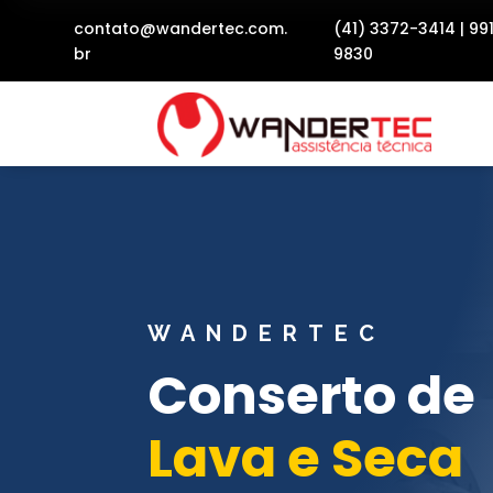
contato@wandertec.com.
(41) 3372-3414
|
99
br
9830
WANDERTEC
Conserto de
Lava e Seca