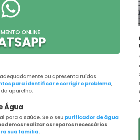

IMENTO ONLINE
ATSAPP
 adequadamente ou apresenta ruídos
tos para identificar e corrigir o problema
,
 do aparelho.
de Água
al para a saúde. Se o seu
purificador de água
podemos realizar os reparos necessários
ra sua família
.