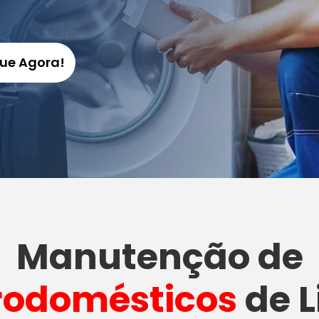
gue Agora!
Manutenção
de
rodomésticos
de L