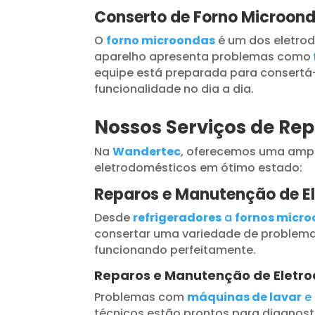
Conserto de Forno Microon
O
forno microondas
é um dos eletrod
aparelho apresenta problemas como
equipe está preparada para consertá-
funcionalidade no dia a dia.
Nossos Serviços de Re
Na
Wandertec
, oferecemos uma ampl
eletrodomésticos em ótimo estado:
Reparos e Manutenção de E
Desde
refrigeradores
a
fornos micr
consertar uma variedade de problema
funcionando perfeitamente.
Reparos e Manutenção de Eletr
Problemas com
máquinas de lavar
e
técnicos estão prontos para diagnosti