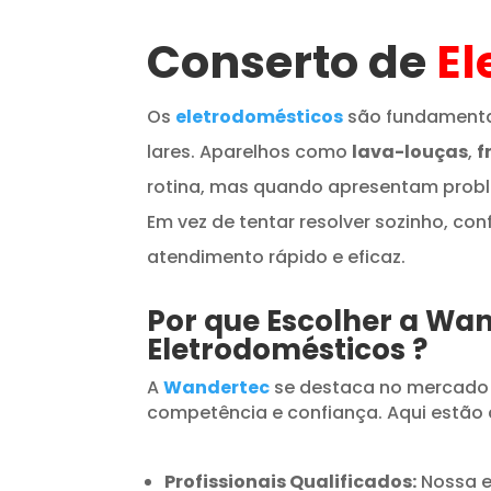
Conserto de
El
Os
eletrodomésticos
são fundamenta
lares. Aparelhos como
lava-louças
,
f
rotina, mas quando apresentam prob
Em vez de tentar resolver sozinho, con
atendimento rápido e eficaz.
Por que Escolher a Wa
Eletrodomésticos
?
A
Wandertec
se destaca no mercado
competência e confiança. Aqui estão 
Profissionais Qualificados:
Nossa e