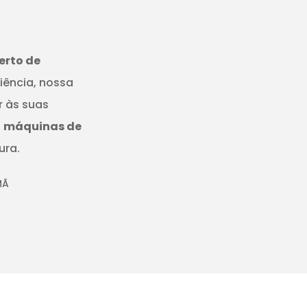
erto de
iência, nossa
r às suas
,
máquinas de
ura.
MÃ