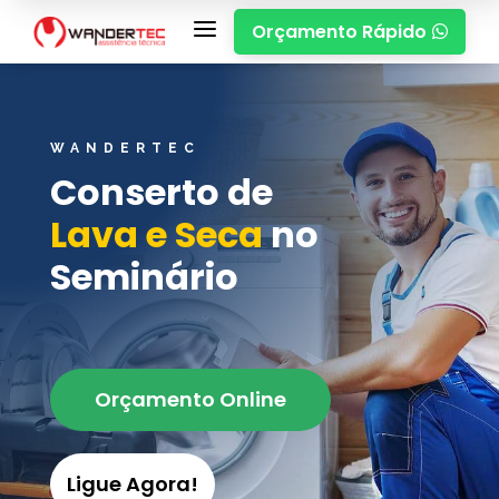
a
Orçamento Rápido

WANDERTEC
Conserto de
Lava e Seca
no
Seminário
Orçamento Online
Ligue Agora!