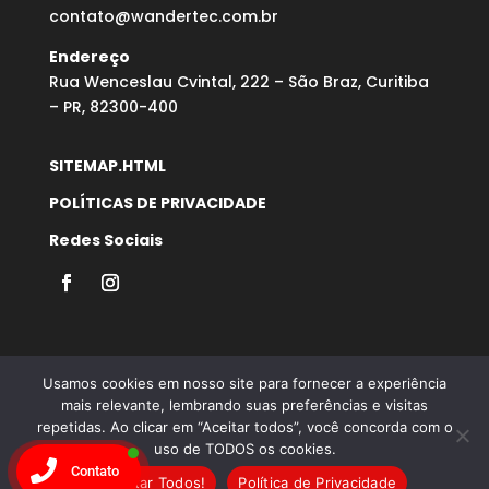
contato@wandertec.com.br
Endereço
Rua Wenceslau Cvintal, 222 – São Braz, Curitiba
– PR, 82300-400
SITEMAP.HTML
POLÍTICAS DE PRIVACIDADE
Redes Sociais
Usamos cookies em nosso site para fornecer a experiência
mais relevante, lembrando suas preferências e visitas
repetidas. Ao clicar em “Aceitar todos”, você concorda com o
Desenvolvido por Agência Microsenior | Websites e
uso de TODOS os cookies.
Posicionamento Google
Contato
Aceitar Todos!
Política de Privacidade