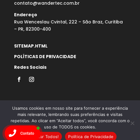
contato@wandertec.com.br
Endereço
Rua Wenceslau Cvintal, 222 – São Braz, Curitiba
– PR, 82300-400
SITEMAP.HTML
POLÍTICAS DE PRIVACIDADE
Redes Sociais
Usamos cookies em nosso site para fornecer a experiência
mais relevante, lembrando suas preferências e visitas
repetidas. Ao clicar em “Aceitar todos”, você concorda com o
Desenvolvido por Agência Microsenior | Websites e
uso de TODOS os cookies.
Posicionamento Google
Contato
Aceitar Todos!
Política de Privacidade