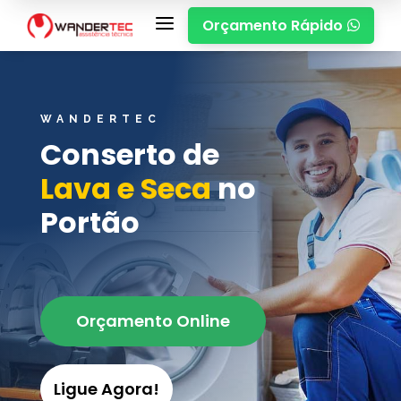
a
Orçamento Rápido

WANDERTEC
Conserto de
Lava e Seca
no
Portão
Orçamento Online
Ligue Agora!