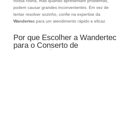
Os
eletrodomésticos
são fundamentais para o
conforto e praticidade em nossos lares.
Aparelhos como
lava-louças
,
freezers
, e
máquinas de lavar
facilitam nossa rotina, mas
quando apresentam problemas, podem causar
grandes inconvenientes. Em vez de tentar
resolver sozinho, confie na expertise da
Wandertec
para um atendimento rápido e
eficaz.
Por que Escolher a
Wandertec para o
Conserto de
Eletrodomésticos
em
Santa Felicidade
?
A
Wandertec
se destaca no mercado de
conserto de eletrodomésticos
por sua
competência e confiança. Aqui estão alguns