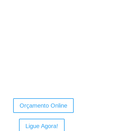
Conserto de
Lava e Seca
em Santa
Felicidade
Orçamento Online
Ligue Agora!