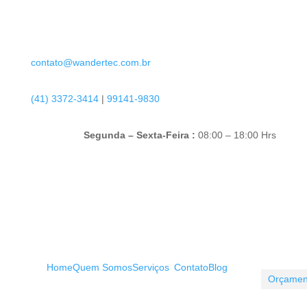
contato@wandertec.com.br
(41) 3372-3414
|
99141-9830
Segunda – Sexta-Feira :
08:00 – 18:00 Hrs
Home
Quem Somos
Serviços
Contato
Blog
O
U
a