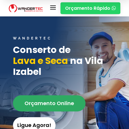
a
Orçamento Rápido

WANDERTEC
Conserto de
Lava e Seca
na Vila
Izabel
Orçamento Online
Ligue Agora!