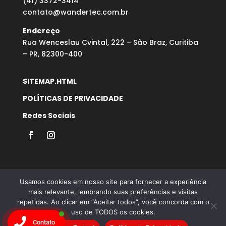
(41) 3372-3414
contato@wandertec.com.br
Endereço
Rua Wenceslau Cvintal, 222 – São Braz, Curitiba
– PR, 82300-400
SITEMAP.HTML
POLÍTICAS DE PRIVACIDADE
Redes Sociais
Usamos cookies em nosso site para fornecer a experiência
mais relevante, lembrando suas preferências e visitas
repetidas. Ao clicar em “Aceitar todos”, você concorda com o
Desenvolvido por Agência Microsenior | Websites e
uso de TODOS os cookies.
Posicionamento Google
Contato