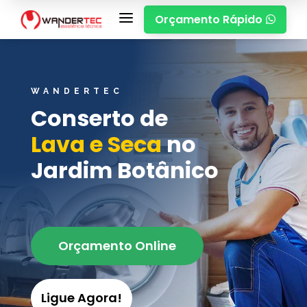
a
Orçamento Rápido

WANDERTEC
Conserto de
Lava e Seca
no
Jardim Botânico
Orçamento Online
Ligue Agora!