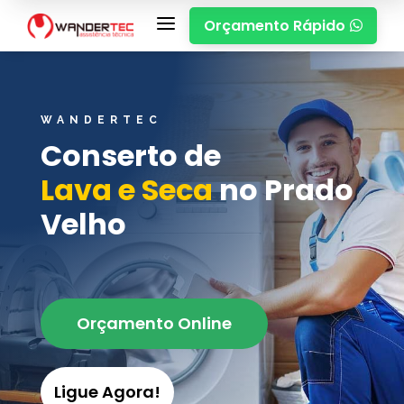
a
Orçamento Rápido

WANDERTEC
Conserto de
Lava e Seca
no Prado
Velho
Orçamento Online
Ligue Agora!