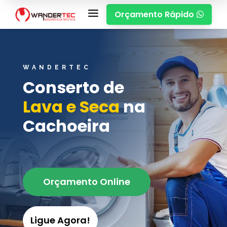
a
Orçamento Rápido

WANDERTEC
Conserto de
Lava e Seca
na
Cachoeira
Orçamento Online
Ligue Agora!