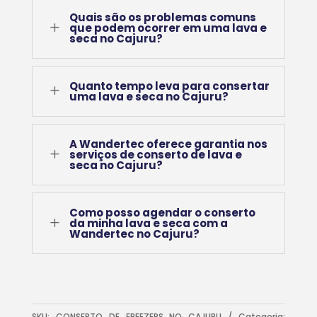
Quais são os problemas comuns
L
que podem ocorrer em uma lava e
seca no Cajuru?
Quanto tempo leva para consertar
L
uma lava e seca no Cajuru?
A Wandertec oferece garantia nos
L
serviços de conserto de lava e
seca no Cajuru?
Como posso agendar o conserto
L
da minha lava e seca com a
Wandertec no Cajuru?
SKU:
CONSERTO DE FREEZERS NO CAJURU
Categoria: