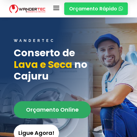
a
Orçamento Rápido

WANDERTEC
Conserto de
Lava e Seca
no
Cajuru
Orçamento Online
Ligue Agora!