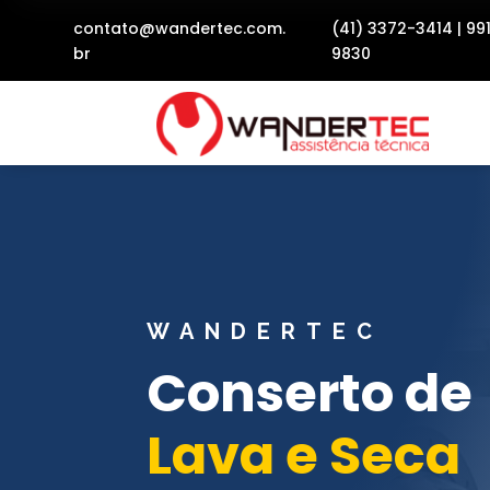
contato@wandertec.com.
(41) 3372-3414
|
99
br
9830
WANDERTEC
Conserto de
Lava e Seca