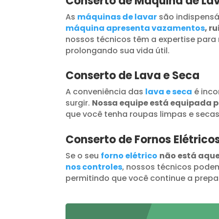
Conserto de Máquina de La
As
máquinas de lavar
são indispensá
máquina apresenta vazamentos
, r
nossos técnicos têm a expertise para 
prolongando sua vida útil.
Conserto de Lava e Seca
A conveniência das
lava e seca
é inc
surgir.
Nossa equipe está equipada 
que você tenha roupas limpas e seca
Conserto de Fornos Elétrico
Se o seu
forno elétrico
não está aqu
nos controles
, nossos técnicos podem
permitindo que você continue a prepar