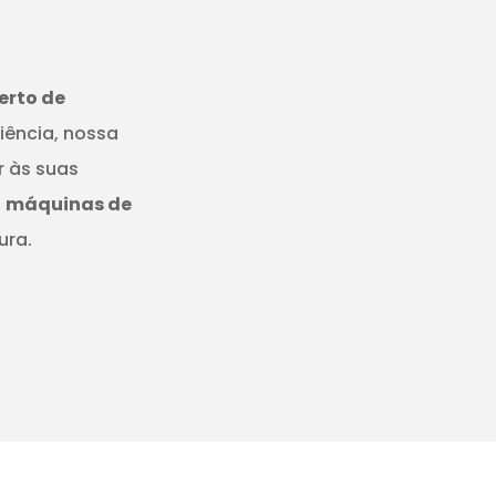
erto de
iência, nossa
r às suas
,
máquinas de
ura.