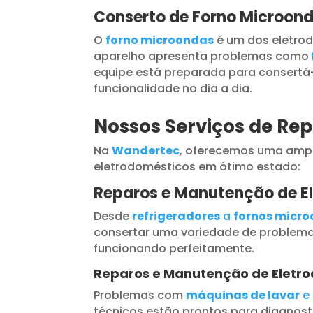
Conserto de Forno Microon
O
forno microondas
é um dos eletrod
aparelho apresenta problemas como
equipe está preparada para consertá-
funcionalidade no dia a dia.
Nossos Serviços de Re
Na
Wandertec
, oferecemos uma ampl
eletrodomésticos em ótimo estado:
Reparos e Manutenção de E
Desde
refrigeradores
a
fornos micr
consertar uma variedade de problema
funcionando perfeitamente.
Reparos e Manutenção de Eletr
Problemas com
máquinas de lavar
e
técnicos estão prontos para diagnosti