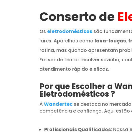
Conserto de
El
Os
eletrodomésticos
são fundamenta
lares. Aparelhos como
lava-louças
,
f
rotina, mas quando apresentam prob
Em vez de tentar resolver sozinho, con
atendimento rápido e eficaz.
Por que Escolher a Wa
Eletrodomésticos
?
A
Wandertec
se destaca no mercado
competência e confiança. Aqui estão 
Profissionais Qualificados:
Nossa e