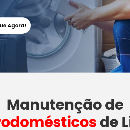
gue Agora!
Manutenção
de
rodomésticos
de L