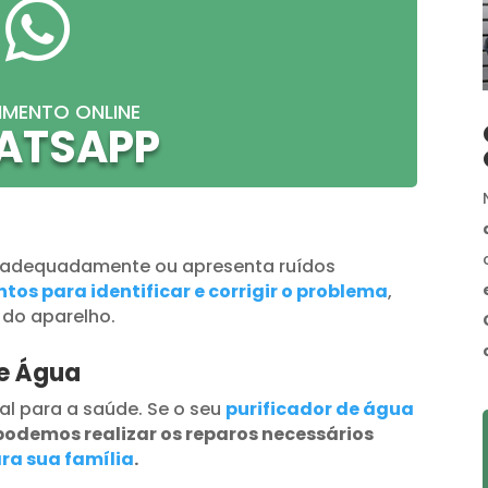

IMENTO ONLINE
ATSAPP
 adequadamente ou apresenta ruídos
tos para identificar e corrigir o problema
,
 do aparelho.
de Água
al para a saúde. Se o seu
purificador de água
podemos realizar os reparos necessários
ra sua família
.