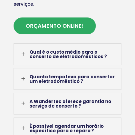
serviços.
ORÇAMENTO ONLINE!
Qual é o custo médio para o
L
conserto de eletrodomésticos ?
Quanto tempo leva para consertar
L
um eletrodoméstico ?
A Wandertec oferece garantia no
L
serviço de conserto ?
É possível agendar um horário
L
específico para o reparo ?