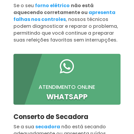
Se o seu
forno elétrico
não está
aquecendo corretamente ou
apresenta
falhas nos controles
, nossos técnicos
podem diagnosticar e reparar o problema,
permitindo que você continue a preparar
suas refeições favoritas sem interrupções.

ATENDIMENTO ONLINE
WHATSAPP
Conserto de Secadora
Se a sua
secadora
não está secando
adequadamente ou apresenta ruídos