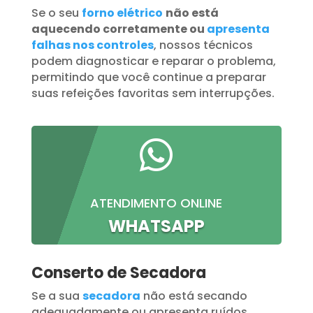
Se o seu
forno elétrico
não está
aquecendo corretamente ou
apresenta
falhas nos controles
, nossos técnicos
podem diagnosticar e reparar o problema,
permitindo que você continue a preparar
suas refeições favoritas sem interrupções.

ATENDIMENTO ONLINE
WHATSAPP
Conserto de Secadora
Se a sua
secadora
não está secando
adequadamente ou apresenta ruídos