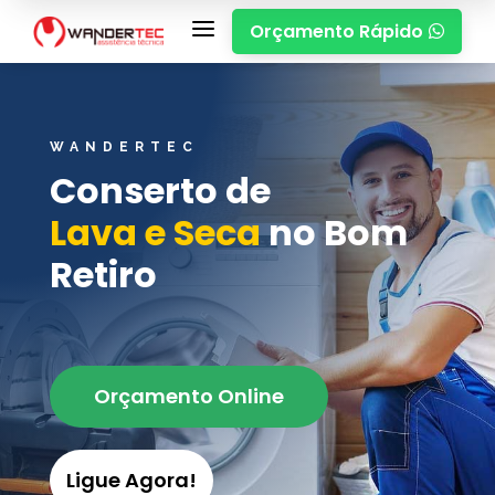
a
Orçamento Rápido

WANDERTEC
Conserto de
Lava e Seca
no Bom
Retiro
Orçamento Online
Ligue Agora!