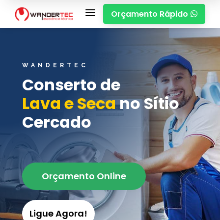
a
Orçamento Rápido

WANDERTEC
Conserto de
Lava e Seca
no Sítio
Cercado
Orçamento Online
Ligue Agora!