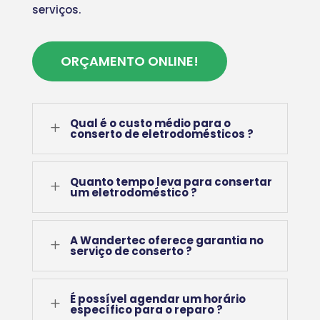
serviços.
ORÇAMENTO ONLINE!
Qual é o custo médio para o
L
conserto de eletrodomésticos ?
Quanto tempo leva para consertar
L
um eletrodoméstico ?
A Wandertec oferece garantia no
L
serviço de conserto ?
É possível agendar um horário
L
específico para o reparo ?