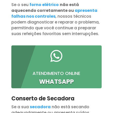
Se o seu
forno elétrico
não está
aquecendo corretamente ou
apresenta
falhas nos controles
, nossos técnicos
podem diagnosticar e reparar o problema,
permitindo que você continue a preparar
suas refeições favoritas sem interrupções.

ATENDIMENTO ONLINE
WHATSAPP
Conserto de Secadora
Se a sua
secadora
não está secando
adequadamente ou apresenta ruídos