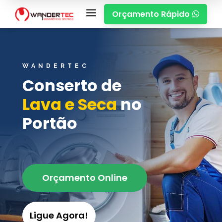
a
Orçamento Rápido

WANDERTEC
Conserto de
Lava e Seca
no
Portão
Orçamento Online
Ligue Agora!