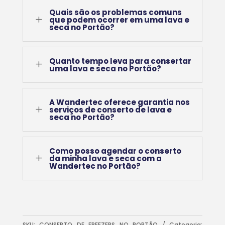
Quais são os problemas comuns
L
que podem ocorrer em uma lava e
seca no Portão?
Quanto tempo leva para consertar
L
uma lava e seca no Portão?
A Wandertec oferece garantia nos
L
serviços de conserto de lava e
seca no Portão?
Como posso agendar o conserto
L
da minha lava e seca com a
Wandertec no Portão?
SKU:
CONSERTO DE FREEZERS NO PORTÃO
Categoria: