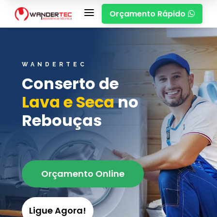
a
Orçamento Rápido

WANDERTEC
Conserto de
Lava e Seca
no
Rebouças
Orçamento Online
Ligue Agora!