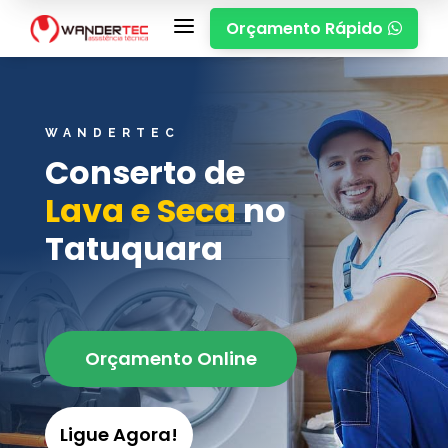
a
Orçamento Rápido

WANDERTEC
Conserto de
Lava e Seca
no
Tatuquara
Orçamento Online
Ligue Agora!