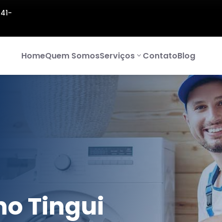
141-
Home
Quem Somos
Serviços
Contato
Blog
o Tingui