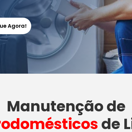
gue Agora!
Manutenção
de
rodomésticos
de L