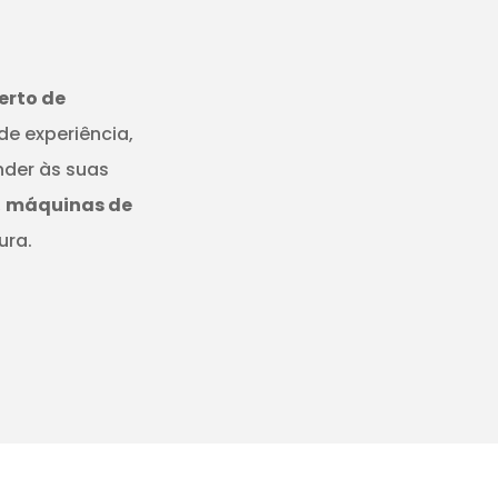
erto de
de experiência,
nder às suas
,
máquinas de
ura.
I