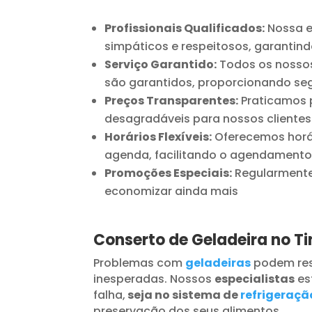
Profissionais Qualificados:
Nossa e
simpáticos e respeitosos, garantind
Serviço Garantido:
Todos os nossos
são garantidos, proporcionando seg
Preços Transparentes:
Praticamos p
desagradáveis para nossos clientes
Horários Flexíveis:
Oferecemos horár
agenda, facilitando o agendamento
Promoções Especiais:
Regularmente 
economizar ainda mais
Conserto de Geladeira no Ti
Problemas com
geladeiras
podem res
inesperadas. Nossos
especialistas
es
falha,
seja no sistema de
refrigeraçã
preservação dos seus alimentos.