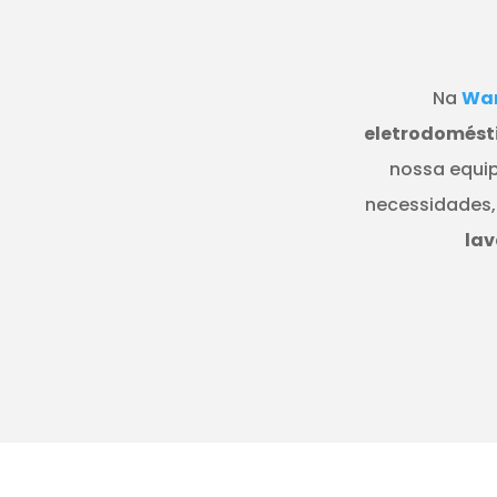
Na
Wan
eletrodomésti
nossa equip
necessidades,
lav