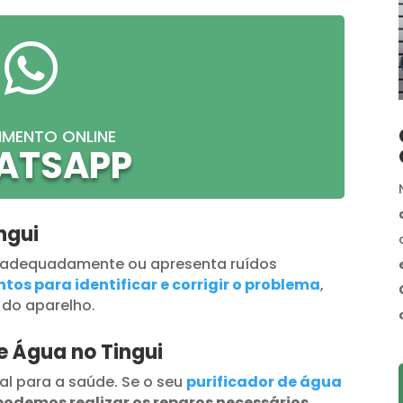

IMENTO ONLINE
ATSAPP
ngui
 adequadamente ou apresenta ruídos
tos para identificar e corrigir o problema
,
 do aparelho.
e Água no Tingui
al para a saúde. Se o seu
purificador de água
podemos realizar os reparos necessários