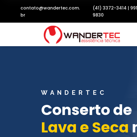
contato@wandertec.com.
(41) 3372-3414
|
99
br
9830
WANDERTEC
Conserto de
Lava e Seca
n