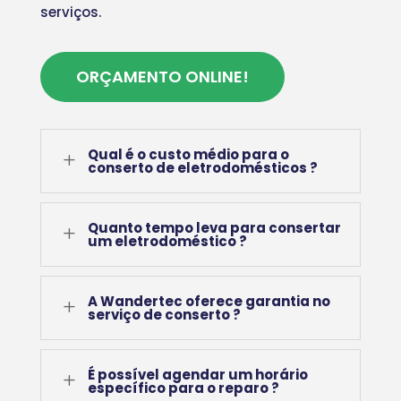
serviços.
ORÇAMENTO ONLINE!
Qual é o custo médio para o
L
conserto de eletrodomésticos ?
Quanto tempo leva para consertar
L
um eletrodoméstico ?
A Wandertec oferece garantia no
L
serviço de conserto ?
É possível agendar um horário
L
específico para o reparo ?