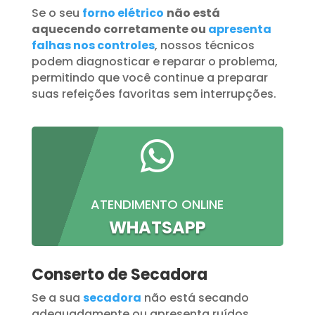
Se o seu
forno elétrico
não está
aquecendo corretamente ou
apresenta
falhas nos controles
, nossos técnicos
podem diagnosticar e reparar o problema,
permitindo que você continue a preparar
suas refeições favoritas sem interrupções.

ATENDIMENTO ONLINE
WHATSAPP
Conserto de Secadora
Se a sua
secadora
não está secando
adequadamente ou apresenta ruídos