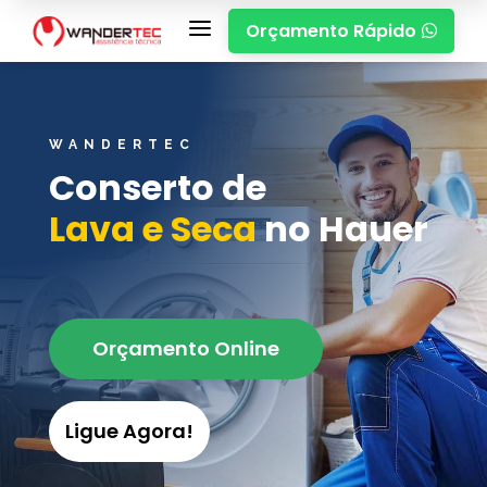
a
Orçamento Rápido

WANDERTEC
Conserto de
Lava e Seca
no Hauer
Orçamento Online
Ligue Agora!