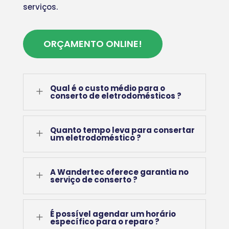
serviços.
ORÇAMENTO ONLINE!
Qual é o custo médio para o
L
conserto de eletrodomésticos ?
Quanto tempo leva para consertar
L
um eletrodoméstico ?
A Wandertec oferece garantia no
L
serviço de conserto ?
É possível agendar um horário
L
específico para o reparo ?