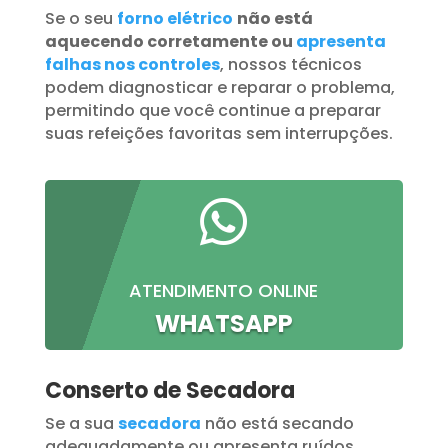
Se o seu
forno elétrico
não está
aquecendo corretamente ou
apresenta
falhas nos controles
, nossos técnicos
podem diagnosticar e reparar o problema,
permitindo que você continue a preparar
suas refeições favoritas sem interrupções.

ATENDIMENTO ONLINE
WHATSAPP
Conserto de Secadora
Se a sua
secadora
não está secando
adequadamente ou apresenta ruídos