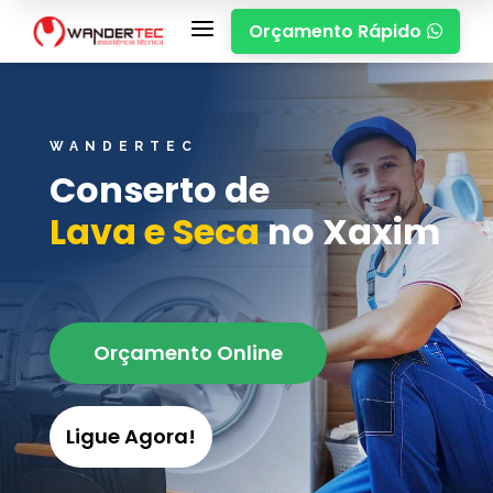
a
Orçamento Rápido

WANDERTEC
Conserto de
Lava e Seca
no Xaxim
Orçamento Online
Ligue Agora!