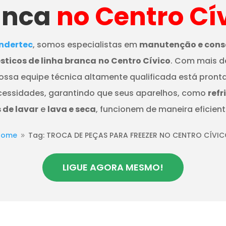
anca
no Centro Cí
dertec
, somos especialistas em
manutenção e cons
ticos de linha branca
no Centro Cívico
. Com mais d
nossa equipe técnica altamente qualificada está pront
cessidades, garantindo que seus aparelhos, como
refr
de lavar
e
lava e seca
, funcionem de maneira eficient
Home
Tag: TROCA DE PEÇAS PARA FREEZER NO CENTRO CÍVI
9
LIGUE AGORA MESMO!