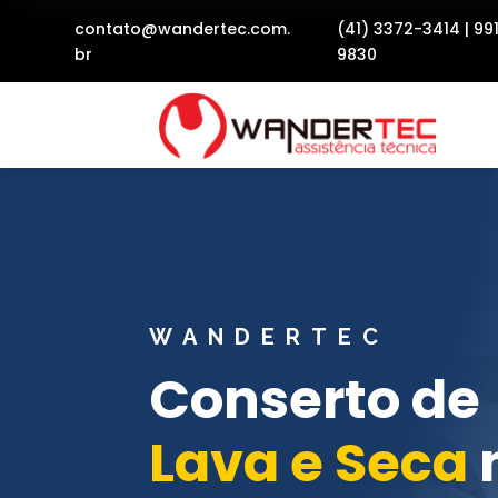
contato@wandertec.com.
(41) 3372-3414
|
99
br
9830
WANDERTEC
Conserto de
Lava e Seca
n