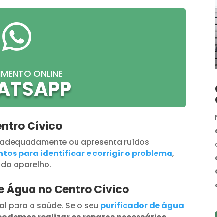

IMENTO ONLINE
ATSAPP
ntro Cívico
 adequadamente ou apresenta ruídos
tos para identificar e corrigir o problema
,
 do aparelho.
e Água no Centro Cívico
al para a saúde. Se o seu
purificador de água
podemos realizar os reparos necessários