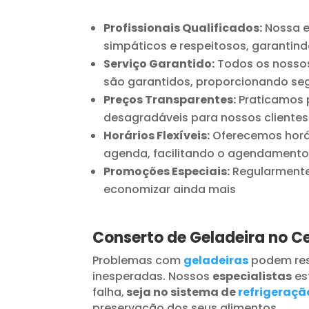
Profissionais Qualificados:
Nossa e
simpáticos e respeitosos, garantind
Serviço Garantido:
Todos os nossos
são garantidos, proporcionando seg
Preços Transparentes:
Praticamos p
desagradáveis para nossos clientes
Horários Flexíveis:
Oferecemos horár
agenda, facilitando o agendamento
Promoções Especiais:
Regularmente 
economizar ainda mais
Conserto de Geladeira no C
Problemas com
geladeiras
podem res
inesperadas. Nossos
especialistas
es
falha,
seja no sistema de
refrigeraçã
preservação dos seus alimentos.