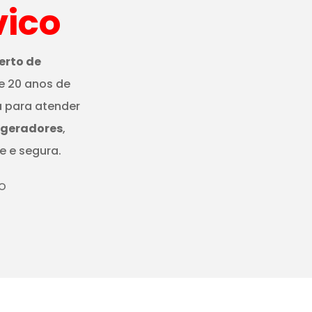
vico
erto de
e 20 anos de
a para atender
igeradores
,
e e segura.
CO