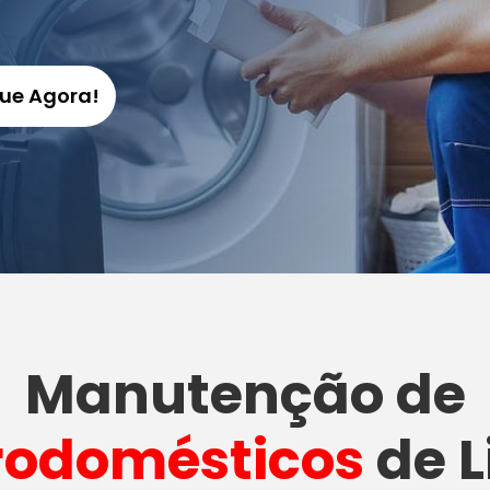
gue Agora!
Manutenção
de
rodomésticos
de L