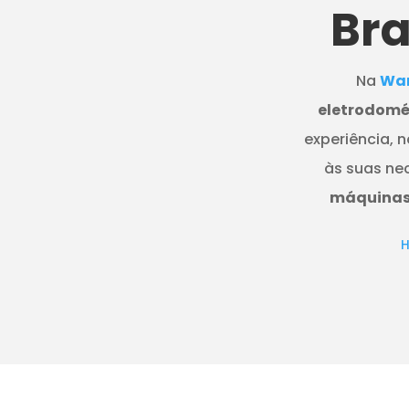
Br
Na
Wan
eletrodomés
experiência, 
às suas ne
máquinas 