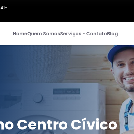
141-
Home
Quem Somos
Serviços
Contato
Blog
o Centro Cívico