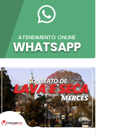

ATENDIMENTO ONLINE
WHATSAPP