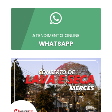

ATENDIMENTO ONLINE
WHATSAPP