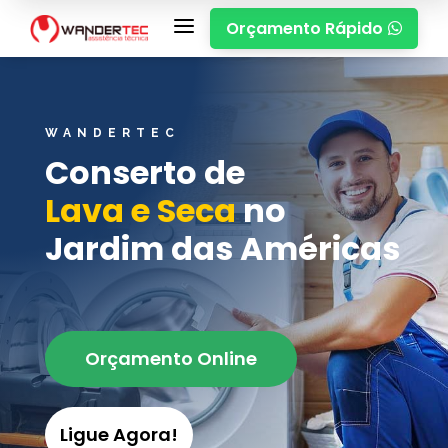
a
Orçamento Rápido

WANDERTEC
Conserto de
Lava e Seca
no
Jardim das Américas
Orçamento Online
Ligue Agora!