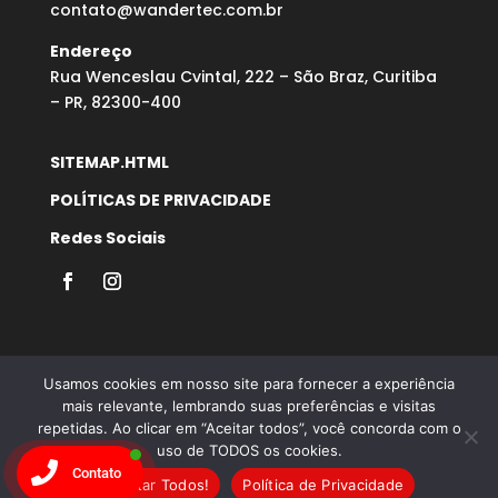
contato@wandertec.com.br
Endereço
Rua Wenceslau Cvintal, 222 – São Braz, Curitiba
– PR, 82300-400
SITEMAP.HTML
POLÍTICAS DE PRIVACIDADE
Redes Sociais
Usamos cookies em nosso site para fornecer a experiência
mais relevante, lembrando suas preferências e visitas
repetidas. Ao clicar em “Aceitar todos”, você concorda com o
Desenvolvido por Agência Microsenior | Websites e
uso de TODOS os cookies.
Posicionamento Google
Contato
Aceitar Todos!
Política de Privacidade