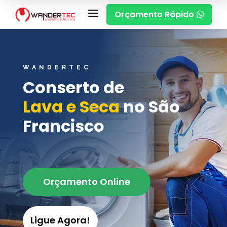
a
Orçamento Rápido

WANDERTEC
Conserto de
Lava e Seca
no São
Francisco
Orçamento Online
Ligue Agora!