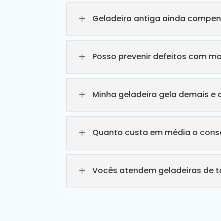
L
Geladeira antiga ainda compen
L
Posso prevenir defeitos com m
L
Minha geladeira gela demais e 
L
Quanto custa em média o conse
L
Vocês atendem geladeiras de 