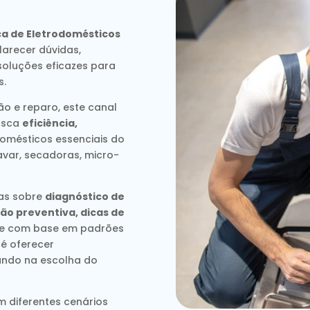
ca de Eletrodomésticos
arecer dúvidas,
soluções eficazes para
s.
o e reparo, este canal
usca
eficiência,
omésticos essenciais do
avar, secadoras, micro-
das sobre
diagnóstico de
ão preventiva, dicas de
re com base em padrões
 é oferecer
liando na escolha do
m diferentes cenários