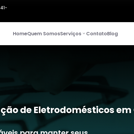
141-
Home
Quem Somos
Serviços
Contato
Blog
ção de Eletrodomésticos em 
iáveis para manter seus