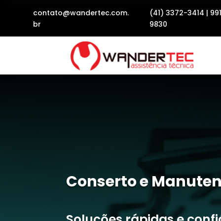
contato@wandertec.com.
(41) 3372-3414
|
99
br
9830
Conserto e Manuten
Soluções rápidas e conf