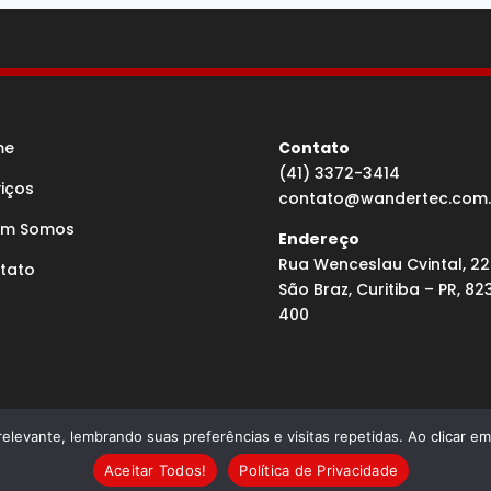
me
Contato
(41) 3372-3414
viços
contato@wandertec.com.
m Somos
Endereço
Rua Wenceslau Cvintal, 22
tato
São Braz, Curitiba – PR, 82
400
elevante, lembrando suas preferências e visitas repetidas. Ao clicar 
olvido por Agência Microsenior | Websites e Posicionamento
Aceitar Todos!
Política de Privacidade