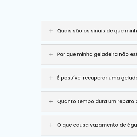
L
Quais são os sinais de que min
L
Por que minha geladeira não e
L
É possível recuperar uma gelade
L
Quanto tempo dura um reparo d
L
O que causa vazamento de águ