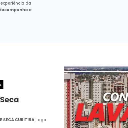
 experiência da
, desempenho e
A
 Seca
 SECA CURITIBA
|
ago