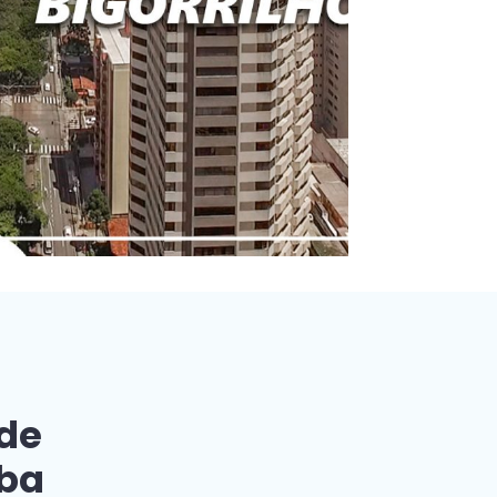
 de
iba