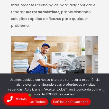
mais recentes tecnologias para diagnosticar e
reparar
eletrodomésticos
, proporcionando
soluções rápidas e eficazes para qualquer
problema.
Usamos cookies em nosso site para fornecer a experiência
mais relevante, lembrando suas preferências e visitas
repetidas. Ao clicar em “Aceitar todos”, você concorda com o
uso de TODOS os cookies.
Compromisso com a
Contato
Aceitar Todos!
Política de Privacidade
Qualidade