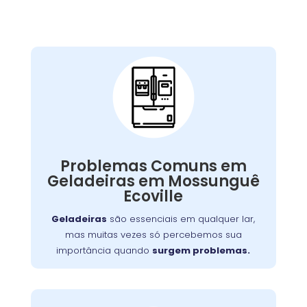
Problemas Comuns
em Geladeiras:
Quando isso acontece, o impacto no seu dia a
dia e no orçamento pode ser significativo.
Problemas Comuns em
serviços
oferece
Wandertec
Felizmente, a
Geladeiras em Mossunguê
especializados de conserto de geladeiras
Ecoville
para restaurar o funcionamento ideal de seus
aparelhos.
Geladeiras
são essenciais em qualquer lar,
mas muitas vezes só percebemos sua
importância quando
surgem problemas.