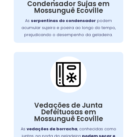
Condensador Sujas em
exigir um serviço mais detalhado para
Mossunguê Ecoville
restaurar o funcionamento adequado do
aparelho.
As
serpentinas do condensador
podem
acumular sujeira e poeira ao longo do tempo,
prejudicando o desempenho da geladeira.
Vedações de Junta
Defeituosa:
Se o seu aparelho apresenta problemas como
Vedações de Junta
falha no aquecimento ou na porta, nossa
Defeituosas em
equipe está preparada para consertá-lo com
Mossunguê Ecoville
eficiência, garantindo sua funcionalidade no
dia a dia.
As
vedações de borracha
, conhecidas como
juntas, na porta da geladeira
podem secar e