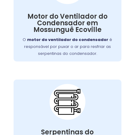
Condensador:
, as serpentinas podem
ventilador falhar
Se o
Motor do Ventilador do
comprometendo a eficiência
superaquecer,
Condensador em
. Nossa equipe
do resfriamento da geladeira
Mossunguê Ecoville
está capacitada para diagnosticar e reparar
O
motor do ventilador do condensador
é
este problema de forma rápida e eficiente.
responsável por puxar o ar para resfriar as
serpentinas do condensador.
Serpentinas do
Condensador Sujas:
pode ser resolvido com uma
problema
Esse
Serpentinas do
, mas se negligenciado, pode
limpeza regular