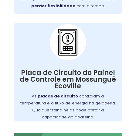
perder flexibilidade
com o tempo.
Problemas com a
Placa de Circuito do
Painel de Controle:
Qualquer falha nelas pode afetar a
Placa de Circuito do Painel
de manter a
capacidade do aparelho
de Controle em Mossunguê
Nossa equipe está
temperatura ideal.
Ecoville
equipada para diagnosticar e reparar
problemas relacionados à placa de
As
placas de circuito
controlam a
, garantindo que sua geladeira
circuito
temperatura e o fluxo de energia na geladeira.
funcione perfeitamente.
Qualquer falha nelas pode afetar a
capacidade do aparelho.