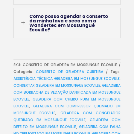
Como posso agendar o conserto
da minha lava e seca com a
L
Wandertec em Mossunguê
Ecoville?
SKU:
CONSERTO DE GELADEIRA EM MOSSUNGUE ECOVILLE
Categoria:
CONSERTO DE GELADEIRA CURITIBA
Tags:
ASSISTÊNCIA TÉCNICA GELADEIRA EM MOSSUNGUE ECOVILLE
,
CONSERTAR GELADEIRA EM MOSSUNGUE ECOVILLE
,
GELADEIRA
COM BORRACHA DE VEDAÇÃO DANIFICADA EM MOSSUNGUE
ECOVILLE
,
GELADEIRA COM CHEIRO RUIM EM MOSSUNGUE
ECOVILLE
,
GELADEIRA COM COMPRESSOR QUEIMADO EM
MOSSUNGUE ECOVILLE
,
GELADEIRA COM CONGELADOR
QUEBRADO EM MOSSUNGUE ECOVILLE
,
GELADEIRA COM
DEFEITO EM MOSSUNGUE ECOVILLE
,
GELADEIRA COM FALHA
NO TERMOSTATO EM MOSSUNGUE ECOVILLE
,
GELADEIRA COM