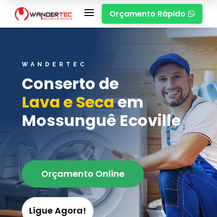
a
Orçamento Rápido

WANDERTEC
Conserto de
Lava e Seca
em
Mossunguê Ecoville
Orçamento Online
Ligue Agora!