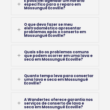
É possível agendar um horário
L
específico para o reparo em
Mossunguê Ecoville?
O que devo fazer se meu
eletrodoméstico apresentar
L
problemas após o conserto em
Mossunguê Ecoville?
Quais são os problemas comuns
L
que podem ocorrer em uma lava e
seca em Mossunguê Ecoville?
Quanto tempo leva para consertar
L
uma lava e seca em Mossunguê
Ecoville?
A Wandertec oferece garantia nos
L
serviços de conserto de lava e
seca em Mossunguê Ecoville?