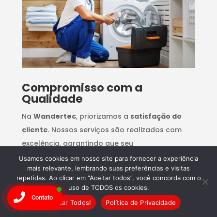
Compromisso com a
Qualidade
Na
Wandertec
, priorizamos a
satisfação do
cliente
. Nossos serviços são realizados com
excelência, garantindo que seu
eletrodoméstico
funcione como novo.
Confie
Usamos cookies em nosso site para fornecer a experiência
mais relevante, lembrando suas preferências e visitas
na Wandertec e agende seu conserto hoje
repetidas. Ao clicar em “Aceitar todos”, você concorda com o
mesmo!
uso de TODOS os cookies.
Contato
Aceitar Todos!
Política de Privacidade