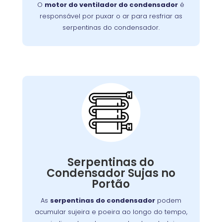
O
motor do ventilador do condensador
é
este problema de forma rápida e eficiente.
responsável por puxar o ar para resfriar as
serpentinas do condensador.
Serpentinas do
Condensador Sujas:
pode ser resolvido com uma
problema
Esse
Serpentinas do
, mas se negligenciado, pode
limpeza regular
Condensador Sujas no
exigir um serviço mais detalhado para
Portão
restaurar o funcionamento adequado do
aparelho.
As
serpentinas do condensador
podem
acumular sujeira e poeira ao longo do tempo,