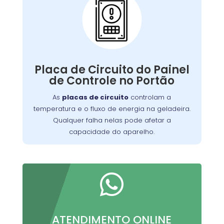
Problemas com a
Placa de Circuito do
Painel de Controle:
Qualquer falha nelas pode afetar a
de manter a
capacidade do aparelho
Placa de Circuito do Painel
Nossa equipe está
temperatura ideal.
de Controle no Portão
equipada para diagnosticar e reparar
As
placas de circuito
controlam a
problemas relacionados à placa de
temperatura e o fluxo de energia na geladeira.
, garantindo que sua geladeira
circuito
Qualquer falha nelas pode afetar a
funcione perfeitamente.
capacidade do aparelho.

ATENDIMENTO ONLINE