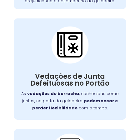
prejudicando o desempenho da geladeira.
Vedações de Junta
Defeituosa:
Se o seu aparelho apresenta problemas como
falha no aquecimento ou na porta, nossa
Vedações de Junta
equipe está preparada para consertá-lo com
Defeituosas no Portão
eficiência, garantindo sua funcionalidade no
dia a dia.
As
vedações de borracha
, conhecidas como
juntas, na porta da geladeira
podem secar e
perder flexibilidade
com o tempo.