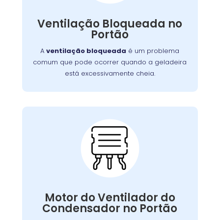
obstruir as ventilações
como também pode
Embora uma simples limpeza
internas.
Ventilação Bloqueada no
, em casos mais
possa resolver a situação
Portão
serviço
graves, pode ser necessário um
para limpar ou substituir as
profissional
A
ventilação bloqueada
é um problema
ventilações.
comum que pode ocorrer quando a geladeira
está excessivamente cheia.
Problemas com o
Motor do Ventilador do
Condensador:
, as serpentinas podem
ventilador falhar
Se o
Motor do Ventilador do
comprometendo a eficiência
superaquecer,
Condensador no Portão
. Nossa equipe
do resfriamento da geladeira
está capacitada para diagnosticar e reparar