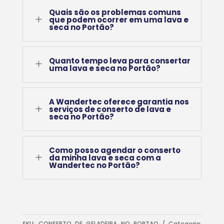
Quais são os problemas comuns
L
que podem ocorrer em uma lava e
seca no Portão?
Quanto tempo leva para consertar
L
uma lava e seca no Portão?
A Wandertec oferece garantia nos
L
serviços de conserto de lava e
seca no Portão?
Como posso agendar o conserto
L
da minha lava e seca com a
Wandertec no Portão?
SKU:
CONSERTO DE GELADEIRA NO PORTAO
Categoria: