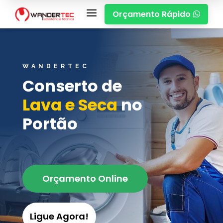
a
Orçamento Rápido

WANDERTEC
Conserto de
Lava e Seca
no
Portão
Orçamento Online
Ligue Agora!