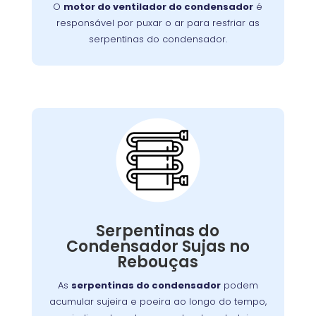
O
motor do ventilador do condensador
é
este problema de forma rápida e eficiente.
responsável por puxar o ar para resfriar as
serpentinas do condensador.
Serpentinas do
Condensador Sujas:
pode ser resolvido com uma
problema
Esse
Serpentinas do
, mas se negligenciado, pode
limpeza regular
Condensador Sujas no
exigir um serviço mais detalhado para
Rebouças
restaurar o funcionamento adequado do
aparelho.
As
serpentinas do condensador
podem
acumular sujeira e poeira ao longo do tempo,