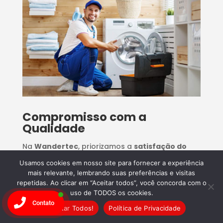
Compromisso com a
Qualidade
Na
Wandertec
, priorizamos a
satisfação do
cliente
. Nossos serviços são realizados com
Usamos cookies em nosso site para fornecer a experiência
mais relevante, lembrando suas preferências e visitas
excelência, garantindo que seu
repetidas. Ao clicar em “Aceitar todos”, você concorda com o
eletrodoméstico
funcione como novo.
Confie
uso de TODOS os cookies.
na Wandertec e agende seu conserto hoje
Contato
Aceitar Todos!
Política de Privacidade
mesmo!