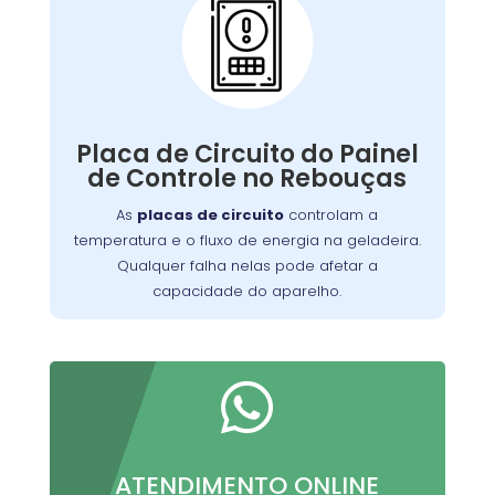
Problemas com a
Placa de Circuito do
Painel de Controle:
Qualquer falha nelas pode afetar a
de manter a
capacidade do aparelho
Placa de Circuito do Painel
Nossa equipe está
temperatura ideal.
de Controle no Rebouças
equipada para diagnosticar e reparar
As
placas de circuito
controlam a
problemas relacionados à placa de
temperatura e o fluxo de energia na geladeira.
, garantindo que sua geladeira
circuito
Qualquer falha nelas pode afetar a
funcione perfeitamente.
capacidade do aparelho.

ATENDIMENTO ONLINE