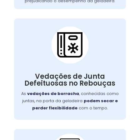
prejudicando o desempenho da geladeira.
Vedações de Junta
Defeituosa:
Se o seu aparelho apresenta problemas como
falha no aquecimento ou na porta, nossa
Vedações de Junta
equipe está preparada para consertá-lo com
Defeituosas no Rebouças
eficiência, garantindo sua funcionalidade no
dia a dia.
As
vedações de borracha
, conhecidas como
juntas, na porta da geladeira
podem secar e
perder flexibilidade
com o tempo.