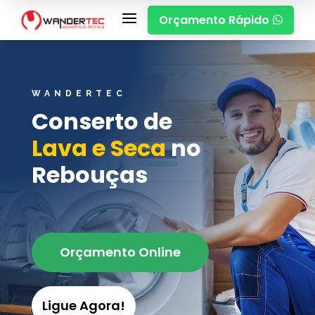
a
Orçamento Rápido

WANDERTEC
Conserto de
Lava e Seca
no
Rebouças
Orçamento Online
Ligue Agora!