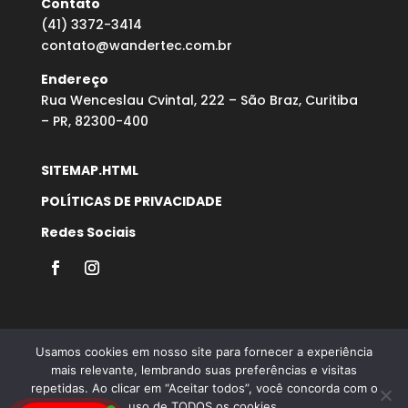
Contato
(41) 3372-3414
contato@wandertec.com.br
Endereço
Rua Wenceslau Cvintal, 222 – São Braz, Curitiba
– PR, 82300-400
SITEMAP.HTML
POLÍTICAS DE PRIVACIDADE
Redes Sociais
Usamos cookies em nosso site para fornecer a experiência
mais relevante, lembrando suas preferências e visitas
repetidas. Ao clicar em “Aceitar todos”, você concorda com o
Desenvolvido por Agência Microsenior | Websites e
uso de TODOS os cookies.