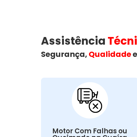
Assistência
Técn
Segurança,
Qualidade
e
Motor Com Falhas
ou Queimado:
é responsável por movimentar
motor
O
. Problemas
lava e seca
o tambor da
Motor Com Falhas ou
como falhas ou queima podem ocorrer