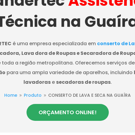
ndertec
Assistên
Técnica na Guaír
RTEC
é uma empresa especializada em
conserto de La
cadora, Lava dora de Roupas e Secaradora de Roup
 toda a região metropolitana. Oferecemos serviços d
ão
para uma ampla variedade de aparelhos, incluindo
lavadoras
e
secadoras de roupas
.
Home
Produto
CONSERTO DE LAVA E SECA NA GUAÍRA
9
9
ORÇAMENTO ONLINE!