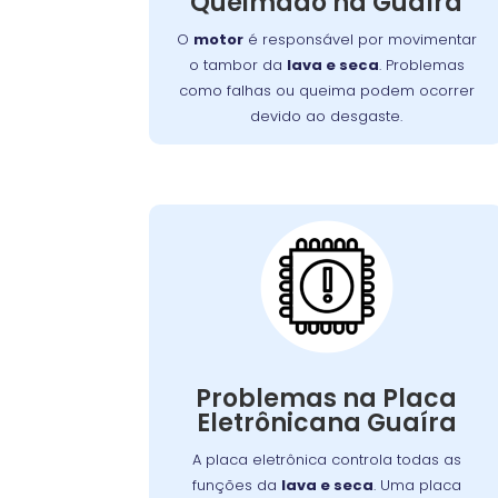
Queimado na Guaíra
devido ao desgaste, sobrecarga ou falta
de manutenção. Isso resulta em mau
O
motor
é responsável por movimentar
funcionamento ou parada completa do
o tambor da
lava e seca
. Problemas
aparelho.
como falhas ou queima podem ocorrer
devido ao desgaste.
Placa Eletrônica
Queimada:
A placa eletrônica controla todas as
. Uma placa
lava e seca
funções da
danificada pode causar falhas nos ciclos
Problemas na Placa
de lavagem, secagem, ou na interface
Eletrônicana Guaíra
ou
Problemas elétricos
de controle.
picos de energia são causas comuns. A
A placa eletrônica controla todas as
reparação ou substituição garante o
funções da
lava e seca
. Uma placa
controle adequado das funções da