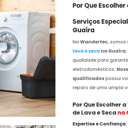
Por Que Escolher
Serviços Especia
Guaíra
Na
Wandertec
, somos 
lava e seca
na Guaíra
,
qualidade para garant
eletrodomésticos.
Noss
qualificados
possui va
reparo de uma ampla v
Por Que Escolher 
de Lava e Seca
na 
Expertise e Confiança