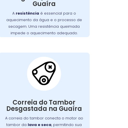
seca as roupas adequadamente. Isso
Guaíra
pode ocorrer por desgaste, sobrecarga
A
resistência
é essencial para o
ou acúmulo de fiapos. Substituir a
aquecimento da água e o processo de
resistência é crucial para restabelecer a
secagem. Uma resistência queimada
função de secagem.
impede o aquecimento adequado.
Correia do Tambor
Desgastada:
Nossos técnicos podem diagnosticar e
Correia do Tambor
reparar o problema, permitindo que
Desgastada na Guaíra
você continue a preparar suas refeições
favoritas sem interrupções.
A correia do tambor conecta o motor ao
tambor da
lava e seca
, permitindo sua