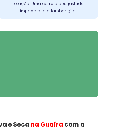
rotação. Uma correia desgastada
impede que o tambor gire.
va e Seca
na Guaíra
com a