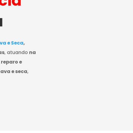
cia
a
va e Seca
,
as
, atuando
na
e
reparo e
lava e seca
,