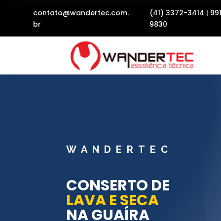
contato@wandertec.com.
(41) 3372-3414
|
99
br
9830
WANDERTEC
CONSERTO DE
LAVA E SECA
NA GUAÍRA