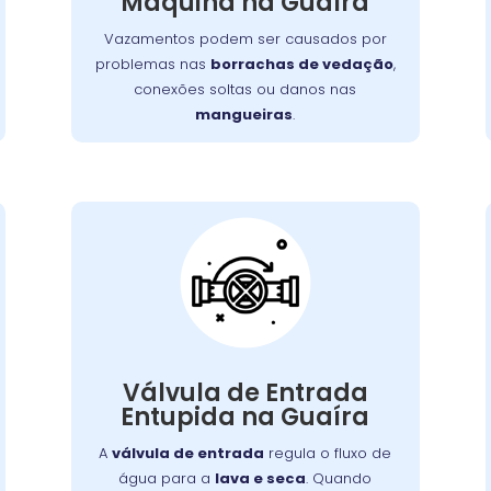
Máquina na Guaíra
. Além de afetar o
mangueiras
Vazamentos podem ser causados por
,
lava e seca
desempenho da
problemas nas
borrachas de vedação
,
vazamentos podem causar danos ao
conexões soltas ou danos nas
piso e aumentar o consumo de água.
mangueiras
.
Válvula de Entrada
de Água Entupida
A válvula de entrada regula o fluxo de
. Quando
lava e seca
água para a
entupida, a máquina pode apresentar
Válvula de Entrada
erros no enchimento ou não iniciar o
Entupida na Guaíra
ciclo de lavagem. Detritos e depósitos de
minerais são causas comuns. Limpeza ou
A
válvula de entrada
regula o fluxo de
substituição da válvula é necessária
água para a
lava e seca
. Quando