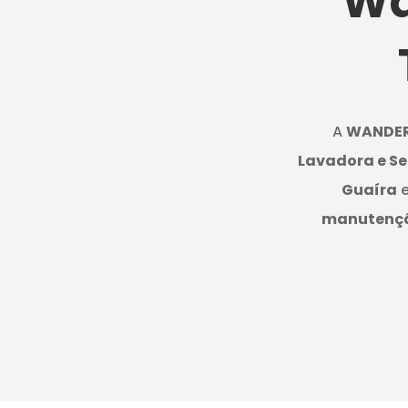
Wa
A
WANDE
Lavadora e Se
Guaíra
e
manutenç