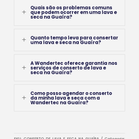
Quais são os problemas comuns
L
que podem ocorrer em uma lava e
seca na Guaíra?
Quanto tempo leva para consertar
L
uma lava e seca na Guaíra?
A Wandertec oferece garantia nos
L
serviços de conserto de lava e
seca na Guaíra?
Como posso agendar o conserto
L
da minha lava e seca com a
Wandertec na Guaíra?
SKU:
CONSERTO DE LAVA E SECA NA GUAÍRA
Categoria: