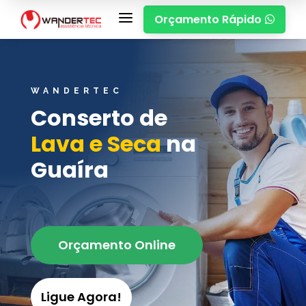
a
Orçamento Rápido

WANDERTEC
Conserto de
Lava e Seca
na
Guaíra
Orçamento Online
Ligue Agora!