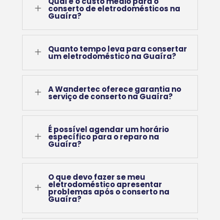
Qual é o custo médio para o
L
conserto de eletrodomésticos na
Guaíra?
Quanto tempo leva para consertar
L
um eletrodoméstico na Guaíra?
A Wandertec oferece garantia no
L
serviço de conserto na Guaíra?
É possível agendar um horário
L
específico para o reparo na
Guaíra?
O que devo fazer se meu
eletrodoméstico apresentar
L
problemas após o conserto na
Guaíra?